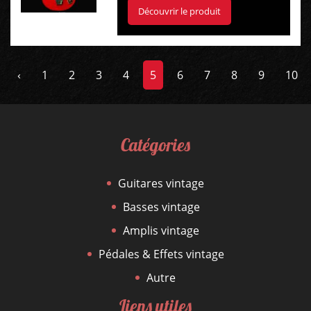
Découvrir le produit
‹
1
2
3
4
5
6
7
8
9
10
Catégories
Guitares vintage
Basses vintage
Amplis vintage
Pédales & Effets vintage
Autre
Liens utiles