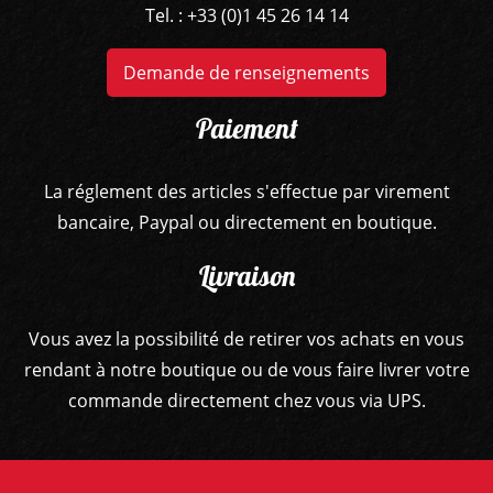
Tel. : +33 (0)1 45 26 14 14
Demande de renseignements
Paiement
GUITARES
La réglement des articles s'effectue par virement
BASSES
bancaire, Paypal ou directement en boutique.
AMPLIS
Livraison
PÉDALES ET EFFETS
Vous avez la possibilité de retirer vos achats en vous
rendant à notre boutique ou de vous faire livrer votre
AUTRE
commande directement chez vous via UPS.