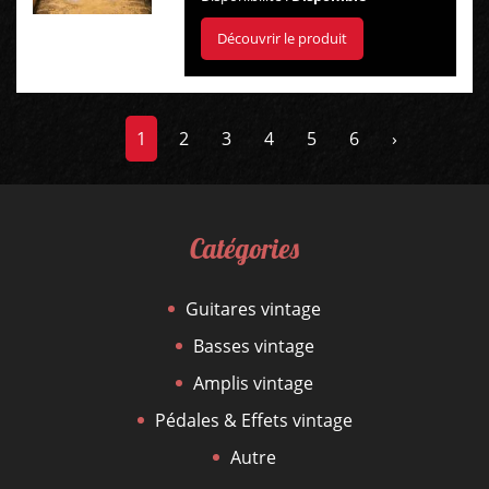
Découvrir le produit
1
2
3
4
5
6
›
Catégories
Guitares vintage
Basses vintage
Amplis vintage
Pédales & Effets vintage
Autre