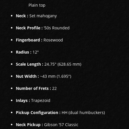
Plain top
Neck :
Set mahogany
Neck Profile :
’50s Rounded
Fingerboard :
Rosewood
Radius :
12"
Scale Length :
24.75" (628.65 mm)
Nut Width :
~43 mm (1.695")
Number of Frets :
22
Inlays :
Trapezoid
Pickup Configuration :
HH (dual humbuckers)
Neck Pickup :
Gibson ’57 Classic