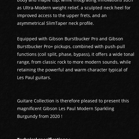
as Ultra-Modern weight relief, a sculpted neck heel for
improved access to the upper frets, and an
asymmetrical SlimTaper neck profile.
Equipped with Gibson Burstbucker Pro and Gibson
Burstbucker Pro+ pickups, combined with push-pull
functions (coil split, phase, bypass), it offers a wide tonal
range, from classic rock to more modern sounds, while
retaining the powerful and warm character typical of
Les Paul guitars.
GUITARES
Guitare Collection is therefore pleased to present this
magnificent Gibson Les Paul Modern Sparkling
BASSES
Burgundy from 2020 !
AMPLIS