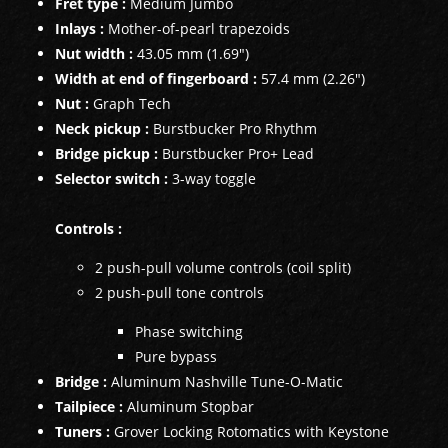
Fret type :
Medium Jumbo
Inlays :
Mother-of-pearl trapezoids
Nut width :
43.05 mm (1.69")
Width at end of fingerboard :
57.4 mm (2.26")
Nut :
Graph Tech
Neck pickup :
Burstbucker Pro Rhythm
Bridge pickup :
Burstbucker Pro+ Lead
Selector switch :
3-way toggle
Controls :
2 push-pull volume controls (coil split)
2 push-pull tone controls
Phase switching
Pure bypass
Bridge :
Aluminum Nashville Tune-O-Matic
Tailpiece :
Aluminum Stopbar
Tuners :
Grover Locking Rotomatics with Keystone