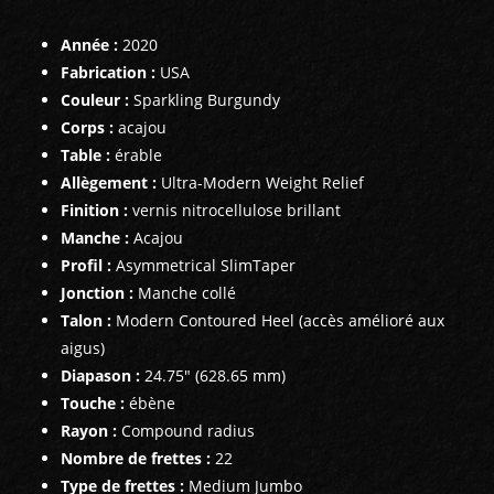
Année :
2020
Fabrication :
USA
Couleur :
Sparkling Burgundy
Corps :
acajou
Table :
érable
Allègement :
Ultra-Modern Weight Relief
Finition :
vernis nitrocellulose brillant
Manche
:
Acajou
Profil :
Asymmetrical SlimTaper
Jonction :
Manche collé
Talon :
Modern Contoured Heel (accès amélioré aux
aigus)
Diapason :
24.75" (628.65 mm)
Touche
:
ébène
Rayon :
Compound radius
Nombre de frettes :
22
Type de frettes :
Medium Jumbo