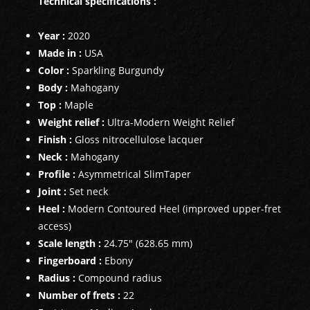
Technical specifications :
PÉDALES ET EFFETS
Year :
2020
AUTRE
Made in :
USA
Color :
Sparkling Burgundy
Body :
Mahogany
Top :
Maple
Weight relief :
Ultra-Modern Weight Relief
Finish :
Gloss nitrocellulose lacquer
Neck :
Mahogany
Profile :
Asymmetrical SlimTaper
Joint :
Set neck
Heel :
Modern Contoured Heel (improved upper-fret
access)
Scale length :
24.75" (628.65 mm)
Fingerboard :
Ebony
Radius :
Compound radius
Number of frets :
22