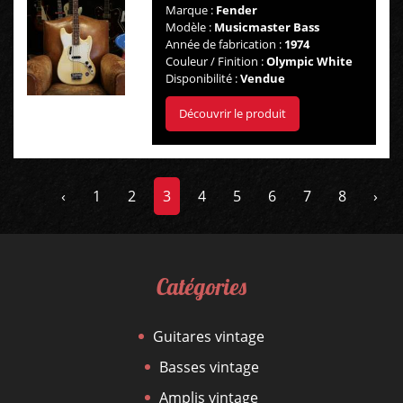
Marque :
Fender
Modèle :
Musicmaster Bass
Année de fabrication :
1974
Couleur / Finition :
Olympic White
Disponibilité :
Vendue
Découvrir le produit
‹
1
2
3
4
5
6
7
8
›
Catégories
Guitares vintage
Basses vintage
Amplis vintage