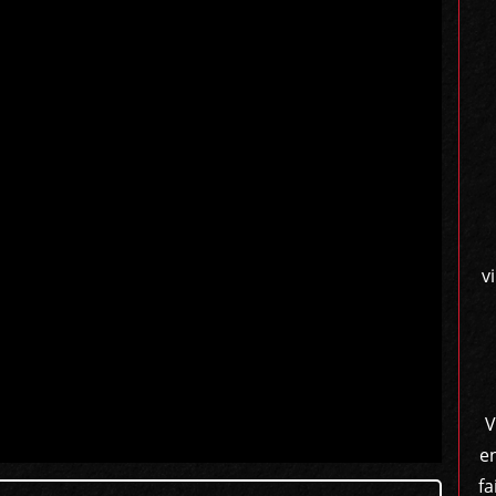
v
V
e
fa