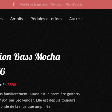
Musée de la guitare
Contact
Plan d'accès
es
Amplis
Pédales et effets
Autre
sion Bass Mocha
76
 n° :
3898
us familièrement P-Bass est la première guitare-
1951 par Léo Fender. Elle est depuis toujours
monde de la musique amplifiée.