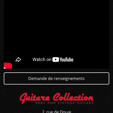
GUITARES
BASSES
AMPLIS
PÉDALES ET EFFETS
Demande de renseignements
AUTRE
2, rue de Douai