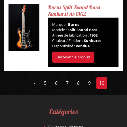
Burns Split Sound Bass
BASSES
Sunburst de 1962
AMPLIS
Marque :
Burns
Modèle :
Split Sound Bass
Année de fabrication :
1962
PÉDALES ET EFFETS
Couleur / Finition :
Sunburst
Disponibilité :
Vendue
AUTRE
Découvrir le produit
‹
5
6
7
8
9
10
Catégories