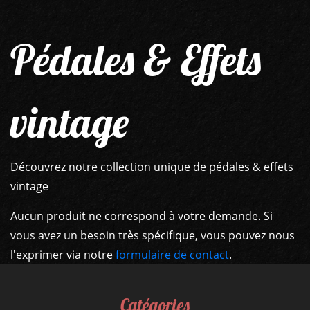
Pédales & Effets
vintage
GUITARES
Découvrez notre collection unique de pédales & effets
vintage
BASSES
Aucun produit ne correspond à votre demande. Si
AMPLIS
vous avez un besoin très spécifique, vous pouvez nous
l'exprimer via notre
formulaire de contact
.
PÉDALES ET EFFETS
AUTRE
Catégories