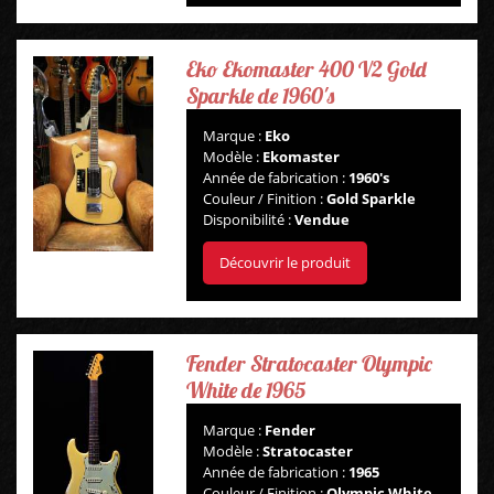
GUITARES
Eko Ekomaster 400 V2 Gold
Sparkle de 1960's
BASSES
Marque :
Eko
Modèle :
Ekomaster
AMPLIS
Année de fabrication :
1960's
Couleur / Finition :
Gold Sparkle
Disponibilité :
Vendue
PÉDALES ET EFFETS
Découvrir le produit
AUTRE
Fender Stratocaster Olympic
White de 1965
Marque :
Fender
Modèle :
Stratocaster
Année de fabrication :
1965
Couleur / Finition :
Olympic White