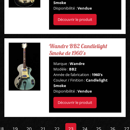
Smoke
Disponibilité :
Vendue
Découvrir le produit
Wandre BB2 Candlelight
Smoke de 1960's
Marque :
Wandre
Modèle :
BB2
Année de fabrication :
1960's
Couleur / Finition :
Candlelight
Smoke
Disponibilité :
Vendue
Découvrir le produit
18
19
20
21
22
23
24
25
26
27