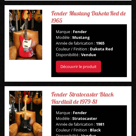
GUITARES
Fender Mustang Dakota Red de
BASSES
1965
Marque :
Fender
AMPLIS
Modèle :
Mustang
Année de fabrication :
1965
Couleur / Finition :
Dakota Red
PÉDALES ET EFFETS
Disponibilité :
Vendue
AUTRE
Découvrir le produit
Fender Stratocaster Black
Hardtail de 1979-81
Marque :
Fender
Modèle :
Stratocaster
Année de fabrication :
1981
Couleur / Finition :
Black
Disponibilité :
Vendue