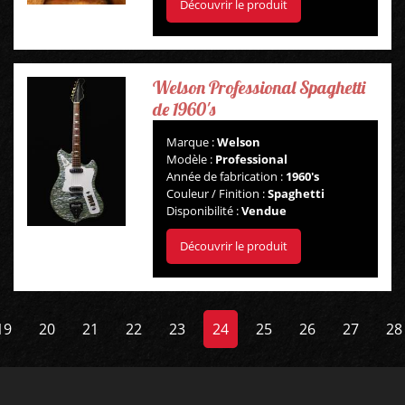
Découvrir le produit
Welson Professional Spaghetti
de 1960's
Marque :
Welson
Modèle :
Professional
Année de fabrication :
1960's
Couleur / Finition :
Spaghetti
Disponibilité :
Vendue
Découvrir le produit
19
20
21
22
23
24
25
26
27
28