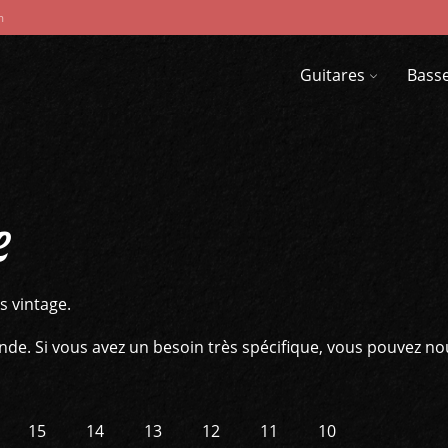
m
Guitares
Bass
e
s vintage.
e. Si vous avez un besoin très spécifique, vous pouvez no
15
14
13
12
11
10