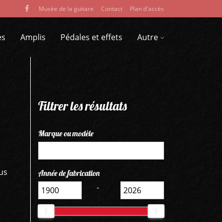
Musée de la guitare
Contact
Plan d'accès
es
Amplis
Pédales et effets
Autre
Filtrer les résultats
Marque ou modèle
us
Année de fabrication
-