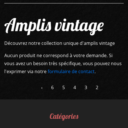
Amplis vintage
Découvrez notre collection unique d'amplis vintage
Aucun produit ne correspond à votre demande. Si
GUITARES
vous avez un besoin très spécifique, vous pouvez nous
l'exprimer via notre
formulaire de contact
.
BASSES
‹
6
5
4
3
2
AMPLIS
PÉDALES ET EFFETS
Catégories
AUTRE