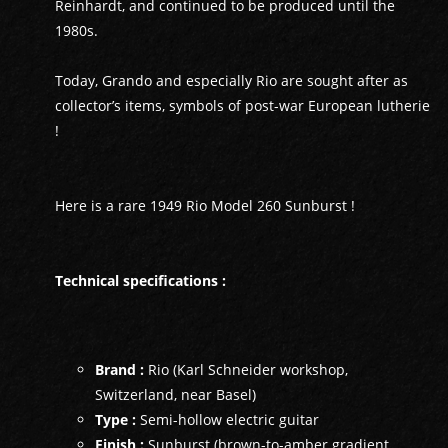
Reinhardt, and continued to be produced until the
1980s.
Today, Grando and especially Rio are sought after as
collector’s items, symbols of post-war European lutherie
!
GUITARES
Here is a rare 1949 Rio Model 260 Sunburst !
BASSES
Technical specifications :
AMPLIS
PÉDALES ET EFFETS
Brand :
Rio (Karl Schneider workshop,
Switzerland, near Basel)
AUTRE
Type :
Semi-hollow electric guitar
Finish :
Sunburst (brown-to-amber gradient