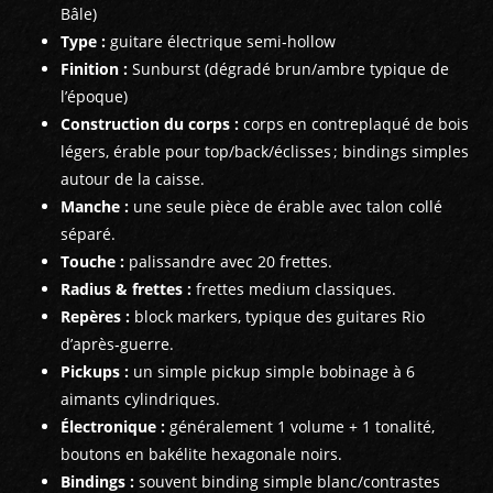
Bâle)
Type :
guitare électrique semi‑hollow
Finition :
Sunburst (dégradé brun/ambre typique de
l’époque)
Construction du corps :
corps en contreplaqué de bois
légers, érable pour top/back/éclisses ; bindings simples
autour de la caisse.
Manche :
une seule pièce de érable avec talon collé
séparé.
Touche :
palissandre avec 20 frettes.
Radius & frettes :
frettes medium classiques.
Repères :
block markers, typique des guitares Rio
d’après‑guerre.
Pickups :
un simple pickup simple bobinage à 6
aimants cylindriques.
Électronique :
généralement 1 volume + 1 tonalité,
boutons en bakélite hexagonale noirs.
Bindings :
souvent binding simple blanc/contrastes