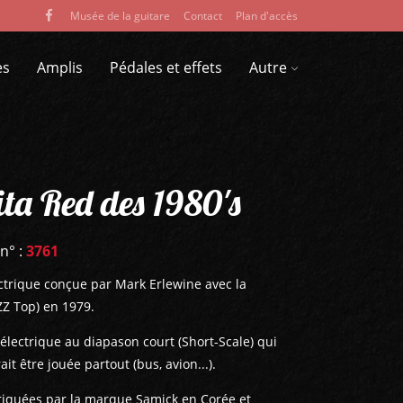
Musée de la guitare
Contact
Plan d'accès
es
Amplis
Pédales et effets
Autre
ta Red des 1980's
 n° :
3761
ectrique conçue par Mark Erlewine avec la
ZZ Top) en 1979.
 électrique au diapason court (Short-Scale) qui
it être jouée partout (bus, avion...).
briquées par la marque Samick en Corée et