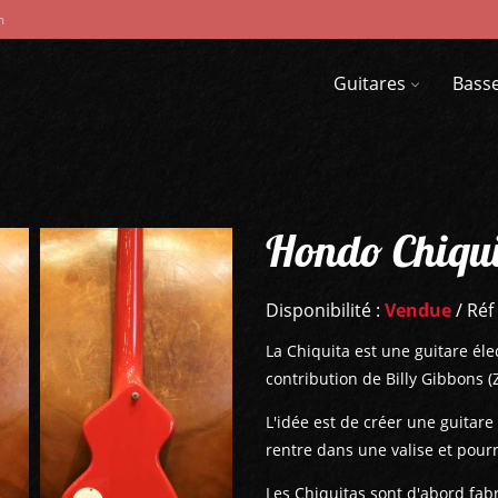
m
Guitares
Bass
Hondo Chiqui
Disponibilité :
Vendue
/ Réf
La Chiquita est une guitare él
contribution de Billy Gibbons (
L'idée est de créer une guitare
rentre dans une valise et pourra
Les Chiquitas sont d'abord fa