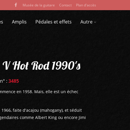
Musée de la guitare
Contact
Plan d'accès
es
Amplis
Pédales et effets
Autre
g V Hot Rod 1990's
 n° :
3485
ommence en 1958. Mais, elle est un échec
 1966, faite d'acajou (mahogany), et séduit
égendaires comme Albert King ou encore Jimi