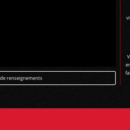
v
V
e
fa
de renseignements