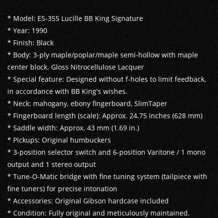
* Model: ES-355 Lucille BB King Signature
* Year: 1990
* Finish: Black
* Body: 3-ply maple/poplar/maple semi-hollow with maple
center block. Gloss Nitrocellulose Lacquer
* Special feature: Designed without f-holes to limit feedback,
in accordance with BB King's wishes.
* Neck: mahogany, ebony fingerboard, SlimTaper
* Fingerboard length (scale): Approx. 24.75 inches (628 mm)
* Saddle width: Approx. 43 mm (1.69 in.)
* Pickups: Original humbuckers
* 3-position selector switch and 6-position Varitone / 1 mono
output and 1 stereo output
* Tune-O-Matic bridge with fine tuning system (tailpiece with
fine tuners) for precise intonation
* Accessories: Original Gibson hardcase included
* Condition: Fully original and meticulously maintained.