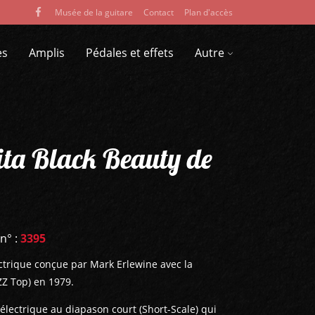
Musée de la guitare
Contact
Plan d'accès
es
Amplis
Pédales et effets
Autre
ta Black Beauty de
 n° :
3395
ectrique conçue par Mark Erlewine avec la
ZZ Top) en 1979.
 électrique au diapason court (Short-Scale) qui