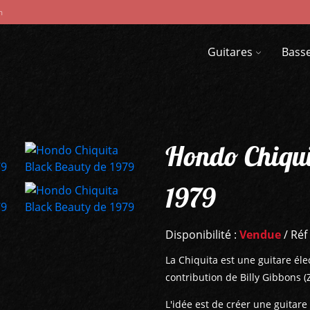
m
Guitares
Bass
Hondo Chiqui
1979
Disponibilité :
Vendue
/ Réf
La Chiquita est une guitare él
contribution de Billy Gibbons (
L'idée est de créer une guitare