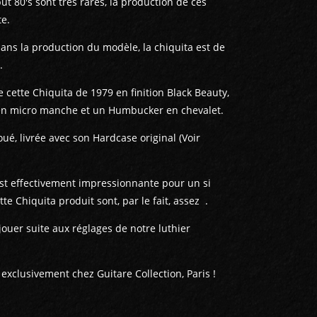
ut 80's sont très rares, la production de ces
te.
ans la production du modèle, la chiquita est de
.
 cette Chiquita de 1979 en finition Black Beauty,
en micro manche et un Humbucker en chevalet.
é, livrée avec son Hardcase original (Voir
est effectivement impressionnante pour un si
te Chiquita produit sont, par le fait, assez .
ouer suite aux réglages de notre luthier
exclusivement chez Guitare Collection, Paris !