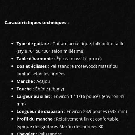
Caractéristiques techniques :
Type de guitare
: Guitare acoustique, folk petite taille
(style "0" ou "00" selon millésime)
Table d’harmonie
: Épicéa massif (spruce)
Dos et éclisses
: Palissandre (rosewood) massif ou
laminé selon les années
Manche
: Acajou
Touche
: Ébène (ebony)
Largeur au sillet
: Environ 1 11/16 pouces (environ 43
mm)
Longueur de diapason
: Environ 24,9 pouces (633 mm)
Profil du manche
: Relativement fin et confortable,
typique des guitares Martin des années 30
Chevalet
: Palissandre