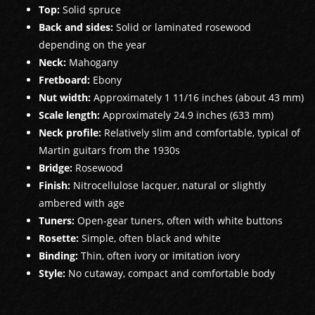
Top:
Solid spruce
Back and sides:
Solid or laminated rosewood
depending on the year
Neck:
Mahogany
Fretboard:
Ebony
Nut width:
Approximately 1 11/16 inches (about 43 mm)
Scale length:
Approximately 24.9 inches (633 mm)
Neck profile:
Relatively slim and comfortable, typical of
Martin guitars from the 1930s
Bridge:
Rosewood
Finish:
Nitrocellulose lacquer, natural or slightly
ambered with age
Tuners:
Open-gear tuners, often with white buttons
Rosette:
Simple, often black and white
Binding:
Thin, often ivory or imitation ivory
Style:
No cutaway, compact and comfortable body