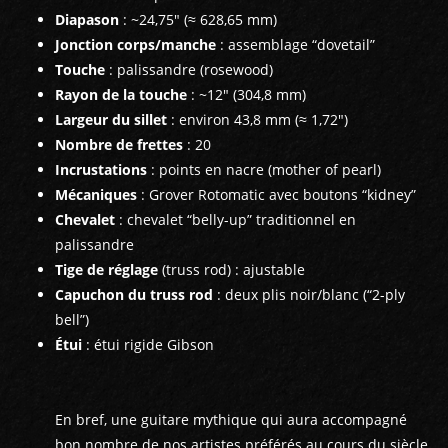
Diapason
: ~24,75″ (≈ 628,65 mm)
Jonction corps/manche
: assemblage “dovetail”
Touche
: palissandre (rosewood)
Rayon de la touche
: ~12″ (304,8 mm)
Largeur du sillet
: environ 43,8 mm (≈ 1,72″)
Nombre de frettes
: 20
Incrustations
: points en nacre (mother of pearl)
Mécaniques
: Grover Rotomatic avec boutons “kidney”
Chevalet
: chevalet “belly-up” traditionnel en
palissandre
Tige de réglage
(truss rod) : ajustable
Capuchon du truss rod
: deux plis noir/blanc (“2-ply
bell”)
Étui
: étui rigide Gibson
En bref, une guitare mythique qui aura accompagné
bon nombre de nos artistes préférés au cours du siècle