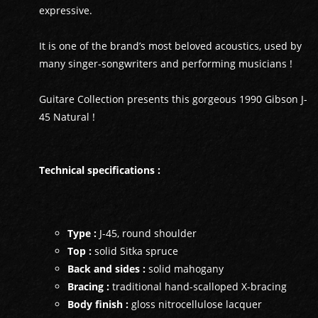
AMPLIS
expressive.
PÉDALES ET EFFETS
It is one of the brand’s most beloved acoustics, used by
many singer-songwriters and performing musicians !
AUTRE
Guitare Collection presents this gorgeous 1990 Gibson J-
45 Natural !
Technical specifications :
Type :
J-45, round shoulder
Top :
solid Sitka spruce
Back and sides :
solid mahogany
Bracing :
traditional hand-scalloped X-bracing
Body finish :
gloss nitrocellulose lacquer