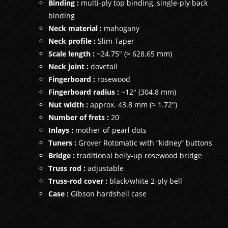
Binding :
multi-ply top binding, single-ply back
binding
Neck material :
mahogany
Neck profile :
Slim Taper
Scale length :
~24.75" (≈ 628.65 mm)
Neck joint :
dovetail
Fingerboard :
rosewood
Fingerboard radius :
~12" (304.8 mm)
Nut width :
approx. 43.8 mm (≈ 1.72")
Number of frets :
20
Inlays :
mother-of-pearl dots
Tuners :
Grover Rotomatic with “kidney” buttons
Bridge :
traditional belly-up rosewood bridge
Truss rod :
adjustable
Truss-rod cover :
black/white 2-ply bell
Case :
Gibson hardshell case