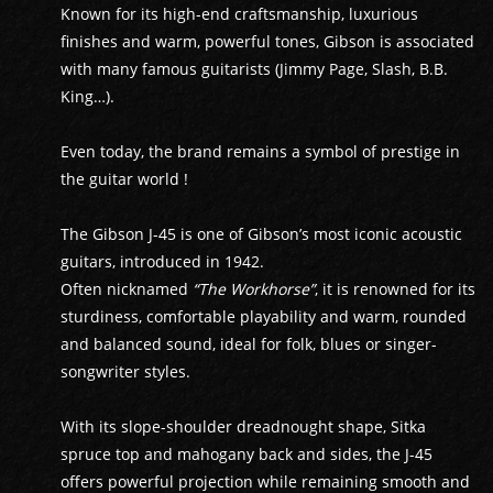
Known for its high-end craftsmanship, luxurious
finishes and warm, powerful tones, Gibson is associated
with many famous guitarists (Jimmy Page, Slash, B.B.
King…).
Even today, the brand remains a symbol of prestige in
the guitar world !
The Gibson J-45 is one of Gibson’s most iconic acoustic
guitars, introduced in 1942.
Often nicknamed
“The Workhorse”
, it is renowned for its
sturdiness, comfortable playability and warm, rounded
and balanced sound, ideal for folk, blues or singer-
songwriter styles.
GUITARES
With its slope-shoulder dreadnought shape, Sitka
BASSES
spruce top and mahogany back and sides, the J-45
offers powerful projection while remaining smooth and