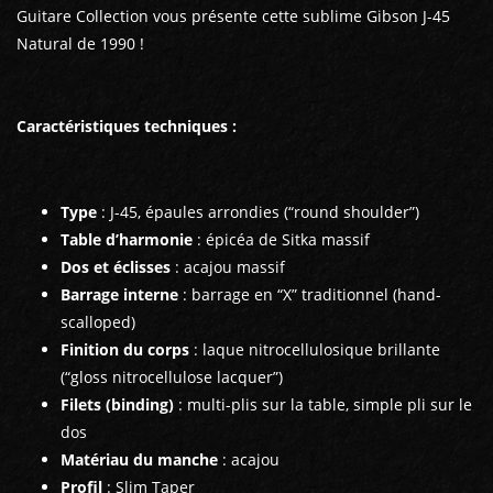
Guitare Collection vous présente cette sublime Gibson J-45
Natural de 1990 !
Caractéristiques techniques :
Type
: J-45, épaules arrondies (“round shoulder”)
Table d’harmonie
: épicéa de Sitka massif
Dos et éclisses
: acajou massif
Barrage interne
: barrage en “X” traditionnel (hand-
scalloped)
Finition du corps
: laque nitrocellulosique brillante
(“gloss nitrocellulose lacquer”)
Filets (binding)
: multi-plis sur la table, simple pli sur le
dos
Matériau du manche
: acajou
Profil
: Slim Taper