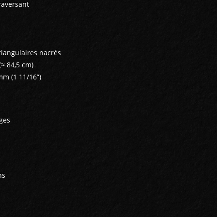
raversant
riangulaires nacrés
(≈ 84,5 cm)
mm (1 11/16”)
ges
ns