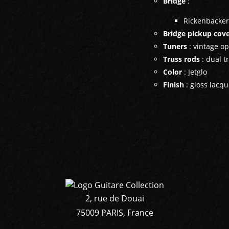
Bridge
:
Rickenbacker
Bridge pickup cov
Tuners
: vintage o
Truss rods
: dual t
Color
: Jetglo
Finish
: gloss lacq
2, rue de Douai
75009 PARIS, France