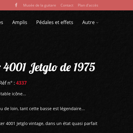
Musée de la guitare
Contact
Plan d'accès
es
Amplis
Pédales et effets
Autre
 4001 Jetglo de 1975
Réf n° :
4337
table icône...
 de loin, tant cette basse est légendaire...
r 4001 Jetglo vintage, dans un état quasi parfait