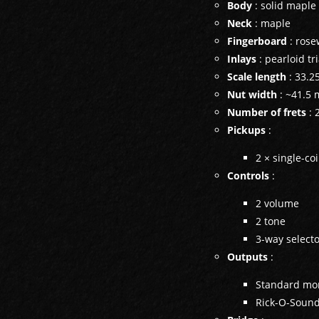
Body
: solid maple
Neck
: maple
Fingerboard
: ros
Inlays
: pearloid tr
Scale length
: 33.2
Nut width
: ~41.5 
Number of frets
: 
Pickups
:
2 × single-coi
Controls
:
2 volume
2 tone
3-way selecto
Outputs
:
Standard mo
Rick-O-Sound