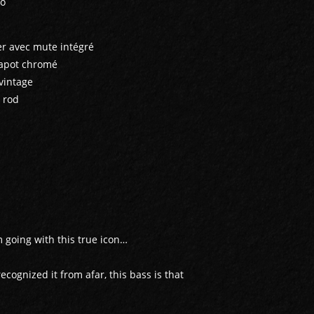
éo
r avec mute intégré
capot chromé
vintage
s rod
going with this true icon…
ecognized it from afar, this bass is that