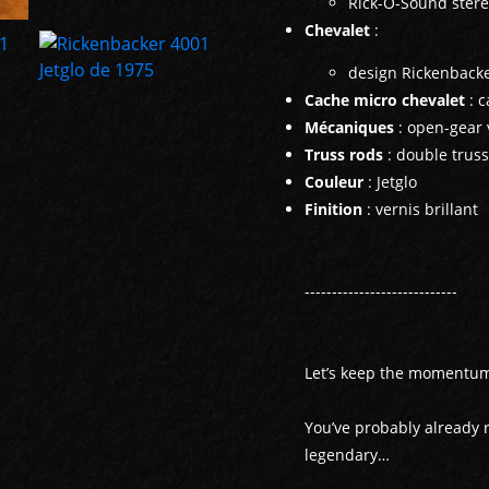
Rick-O-Sound stér
Chevalet
:
design Rickenbacke
Cache micro chevalet
: 
Mécaniques
: open-gear 
Truss rods
: double trus
Couleur
: Jetglo
Finition
: vernis brillant
----------------------------
Let’s keep the momentum 
You’ve probably already r
legendary…