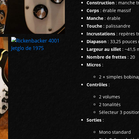
Construction
: manche t
Corps
: érable massif
Manche
: érable
Touche
: palissandre
Incrustations
: repères t
Diapason
: 33,25 pouces 
Largeur au sillet
: ~41,5 
Nombre de frettes
: 20
Micros
:
2 × simples bobina
Contrôles
:
2 volumes
2 tonalités
Sélecteur 3 positio
Sorties
:
Mono standard