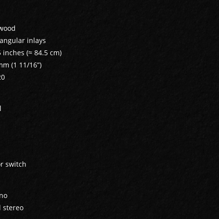
ewood
iangular inlays
5 inches (≈ 84.5 cm)
mm (1 11/16”)
20
l
r switch
no
 stereo