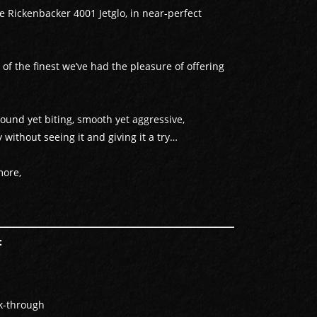
e Rickenbacker 4001 Jetglo, in near-perfect
of the finest we’ve had the pleasure of offering
 round yet biting, smooth yet aggressive,
 without seeing it and giving it a try…
more,
:
k-through