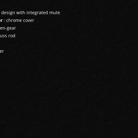
 design with integrated mute
er
: chrome cover
pen-gear
russ rod
uer