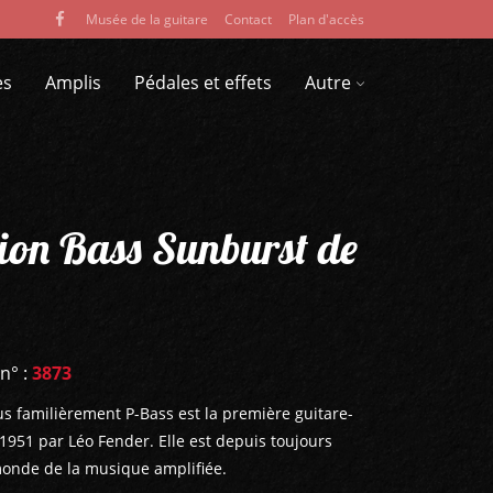
Musée de la guitare
Contact
Plan d'accès
es
Amplis
Pédales et effets
Autre
sion Bass Sunburst de
 n° :
3873
us familièrement P-Bass est la première guitare-
1951 par Léo Fender. Elle est depuis toujours
monde de la musique amplifiée.