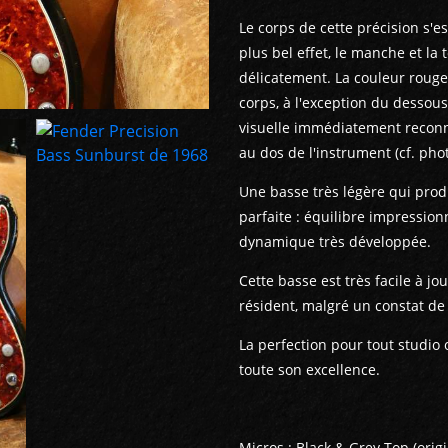
Le corps de cette précision s'e
plus bel effet, le manche et la 
délicatement. La couleur roug
corps, à l'exception du dessou
visuelle immédiatement reconn
au dos de l'instrument (cf. pho
Une basse très légère qui produ
parfaite : équilibre impression
dynamique très développée.
Cette basse est très facile à jo
résident, malgré un constat de
La perfection pour tout studio
toute son excellence.
Micros : Black & Grey Top (orig