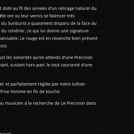
st doté au fil des années d'un relicage naturel du
tête ont vu leur vernis se faïencer très
e du Sunburst a quasiment disparu de la face du
s du cendrier, ce qui lui donne une signature
aissable. Le rouge est en revanche bien présent
tos).
it les sonorités qu'on attends d'une Precision
nant, sustain hors-pair, le tout couronné d'une
uer et parfaitement réglée par notre luthier
 frise minime en fin de touche.
 ou musicien à la recherche de LA Precision dans
inaux)