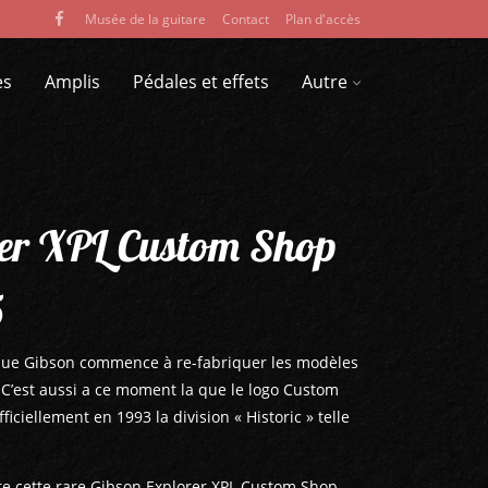
Musée de la guitare
Contact
Plan d'accès
es
Amplis
Pédales et effets
Autre
rer XPL Custom Shop
5
que Gibson commence à re-fabriquer les modèles
 C’est aussi a ce moment la que le logo Custom
iciellement en 1993 la division « Historic » telle
te cette rare Gibson Explorer XPL Custom Shop